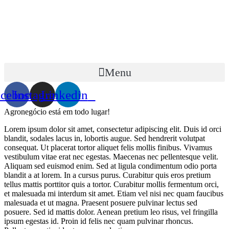
Menu
acebook
Instagram
Linkedin
Agronegócio está em todo lugar!
Lorem ipsum dolor sit amet, consectetur adipiscing elit. Duis id orci
blandit, sodales lacus in, lobortis augue. Sed hendrerit volutpat
consequat. Ut placerat tortor aliquet felis mollis finibus. Vivamus
vestibulum vitae erat nec egestas. Maecenas nec pellentesque velit.
Aliquam sed euismod enim. Sed at ligula condimentum odio porta
blandit a at lorem. In a cursus purus. Curabitur quis eros pretium
tellus mattis porttitor quis a tortor. Curabitur mollis fermentum orci,
et malesuada mi interdum sit amet. Etiam vel nisi nec quam faucibus
malesuada et ut magna. Praesent posuere pulvinar lectus sed
posuere. Sed id mattis dolor. Aenean pretium leo risus, vel fringilla
ipsum egestas id. Proin id felis nec quam pulvinar rhoncus.