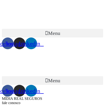
Menu
acebook
Instagram
Linkedin
Menu
acebook
Instagram
Linkedin
MÍDIA REAL SEGUROS
fale conosco