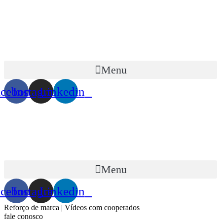
Menu
acebook
Instagram
Linkedin
Menu
acebook
Instagram
Linkedin
Reforço de marca | Vídeos com cooperados
fale conosco