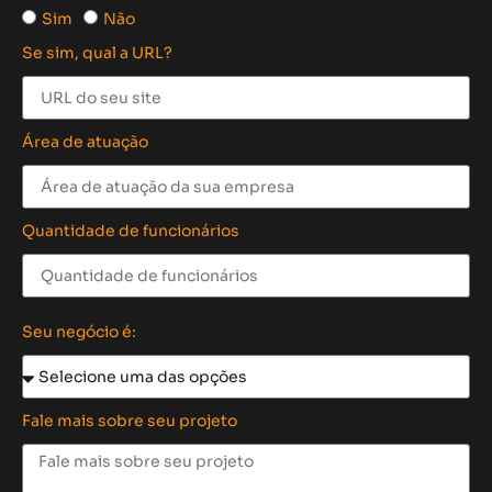
Sim
Não
Se sim, qual a URL?
Área de atuação
Quantidade de funcionários
Seu negócio é:
Fale mais sobre seu projeto