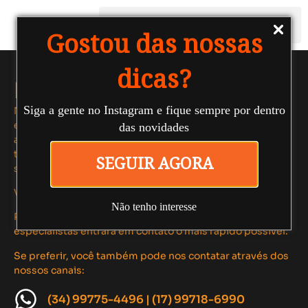
Gostou das nossas
dicas?
Fale conosco
Siga a gente no Instagram e fique sempre por dentro
Nosso time #FAROL de profissionais multidisciplinares
está pronto para criar soluções inovadoras e estratégias
das novidades
autênticas que elevam sua performance digital,
transformando clientes em verdadeiros parceiros para o
SEGUIR AGORA
seu negócio.
Vamos conversar?
Não tenho interesse
Preencha o formulário ao lado e nossa equipe de
especialistas entrará em contato o mais rápido possível.
Se preferir, você também pode nos contatar através dos
nossos canais:
(34) 99775-4496 | (17) 99718-6990